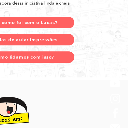
ora dessa iniciativa linda e cheia
: como foi com o Lucas?
diagnóstico
alas de aula: impressões
las de aula
omo lidamos com isso?
m autista