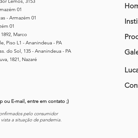
dor Lemos, 3153
Ho
Armazém 01
cas - Armazém 01
Inst
zém 01
, 1892, Marco
Pro
, Piso L1 -
Ananindeua - PA
ss. do Sol, 135 - Ananindeua - PA
Gale
uva, 1821, Nazaré
Luc
Con
ou E-mail, entre em contato ;)
confirmados pelo consumidor
 vista a situação de pandemia.