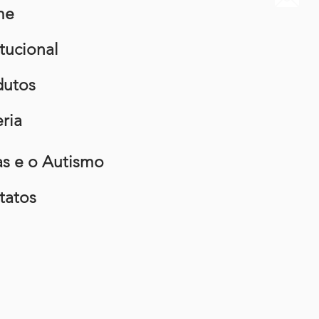
me
itucional
dutos
ria
as e o Autismo
tatos