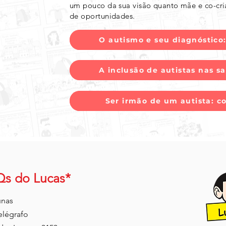
um pouco da sua visão quanto mãe e co-criad
de oportunidades.
O autismo e seu diagnóstico
O autismo e seu 
A inclusão de autistas nas s
Autistas nas sa
Ser irmão de um autista: c
Ser irmão de u
Qs do Lucas*
unas
elégrafo