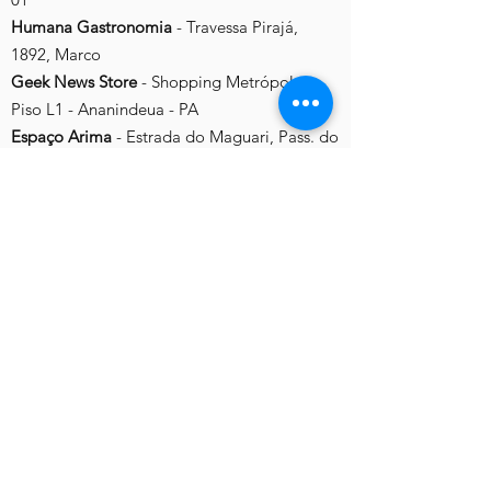
Humana Gastronomia
- Travessa Pirajá,
1892, Marco
Geek News Store
- Shopping Metrópole,
Piso L1 -
Ananindeua - PA
Espaço Arima
- Estrada do Maguari, Pass. do
Sol, 135 - Ananindeua - PA
Atelier Ana Santos
- Tv. Quintino Bocaiuva,
1821, Nazaré
* Os estoques devem ser
previamente confirmados pelo
consumidor com os fornecedores
listados, tendo em vista a situação de
pandemia.